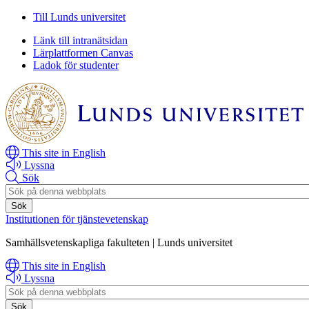
Hoppa
Hoppa
Till Lunds universitet
till
till
Länk till intranätsidan
huvudinnehåll
huvudinnehåll
Lärplattformen Canvas
Ladok för studenter
This site in English
Lyssna
Sök
Header
search
Institutionen för tjänstevetenskap
Samhällsvetenskapliga fakulteten | Lunds universitet
This site in English
Lyssna
Header
search