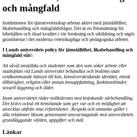
och mångfald
Institutionen för tjänstevetenskap arbetar aktivt med jämställdhet,
likabehandling och mångfaldsfrågor. Det är en förutsättning för
bibehållen och ökad kvalitet i vår forskning och utbildning och utgör
grundstenar i det moderna vetenskapliga och pedagogiska arbetet.
I Lunds universitets policy för jämställdhet, likabehandling och
mångfald står:
Att såväl anställda och studenter som den som söker arbete eller
studieplats vid Lunds universitet behandlas och bedöms utan
ovidkommande hänsyn till kön, könsöverskridande identitet, etnisk
tillhörighet, religion eller annan trosuppfattning, funktionshinder,
sexuell läggning och ålder.
Inom universitetet råder nolltolerans mot kränkande särbehandling.
Det krävs också ett bemötande som ger var och en möjlighet att
utvecklas utifrån sina erfarenheter. Respekt och omtanke gäller i
alla relationer liksom gemensamt ansvarstagande mot universitetets
grundläggande värden, uppgifter och mål
.
Länkar