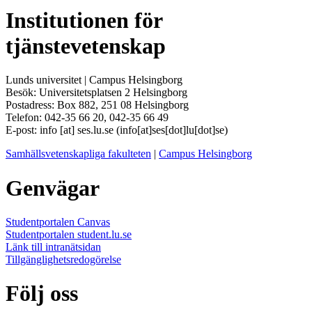
Institutionen för
tjänstevetenskap
Lunds universitet | Campus Helsingborg
Besök: Universitetsplatsen 2 Helsingborg
Postadress: Box 882, 251 08 Helsingborg
Telefon: 042-35 66 20, 042-35 66 49
E-post:
info
[at]
ses
.
lu
.
se
(info[at]ses[dot]lu[dot]se)
Samhällsvetenskapliga fakulteten
|
Campus Helsingborg
Genvägar
Studentportalen Canvas
Studentportalen student.lu.se
Länk till intranätsidan
Tillgänglighetsredogörelse
Följ oss