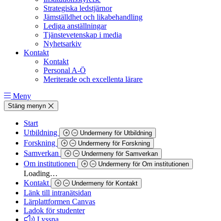
Strategiska ledstjärnor
Jämställdhet och likabehandling
Lediga anställningar
Tjänstevetenskap i media
Nyhetsarkiv
Kontakt
Kontakt
Personal A-Ö
Meriterade och excellenta lärare
Meny
Stäng menyn
Start
Utbildning
Undermeny för Utbildning
Forskning
Undermeny för Forskning
Samverkan
Undermeny för Samverkan
Om institutionen
Undermeny för Om institutionen
Loading…
Kontakt
Undermeny för Kontakt
Länk till intranätsidan
Lärplattformen Canvas
Ladok för studenter
Lyssna