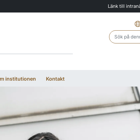
Länk till intra
Header sear
m institutionen
Kontakt