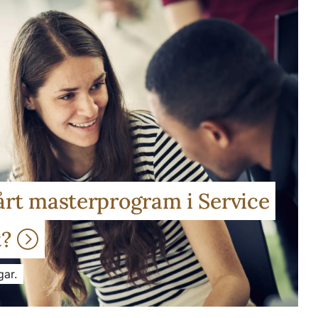
årt masterprogram i Service
t?
gar.