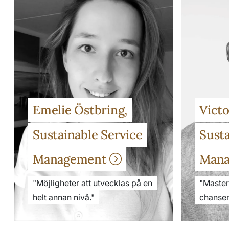
Emelie Östbring,
Victo
Sustainable Service
Susta
Management
Man
"Möjligheter att utvecklas på en
"Maste
helt annan nivå."
chanser