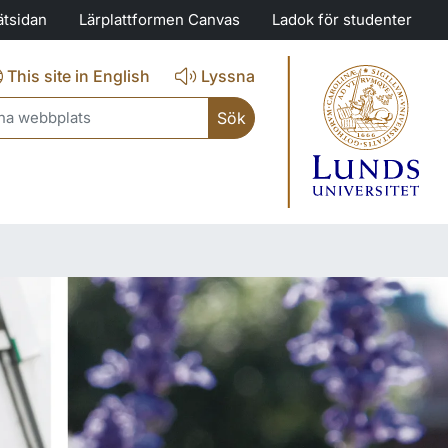
nätsidan
Lärplattformen Canvas
Ladok för studenter
This site in English
Lyssna
ch