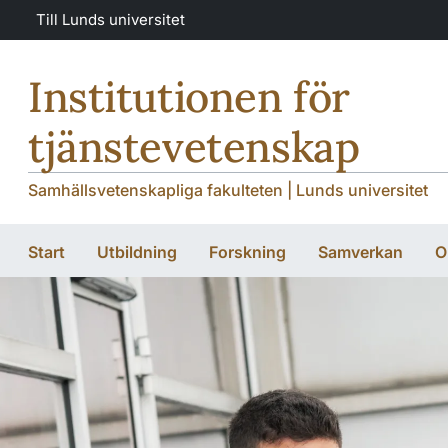
Hoppa till huvudinnehåll
Hoppa till huvudinnehåll
Till Lunds universitet
Institutionen för
tjänstevetenskap
Samhällsvetenskapliga fakulteten | Lunds universitet
Start
Utbildning
Forskning
Samverkan
O