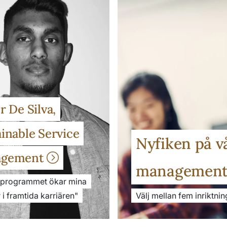
r De Silva,
inable Service
Nyfiken på v
agement
managemen
rprogrammet ökar mina
 i framtida karriären"
Välj mellan fem inriktnin