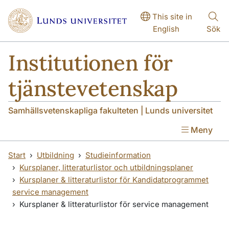
Hoppa till huvudinnehåll
Hoppa till huvudinnehåll
This site in
English
Sök
Institutionen för
tjänstevetenskap
Samhällsvetenskapliga fakulteten | Lunds universitet
Meny
Start
Utbildning
Studieinformation
Kursplaner, litteraturlistor och utbildningsplaner
Kursplaner & litteraturlistor för Kandidatprogrammet
service management
Kursplaner & litteraturlistor för service management